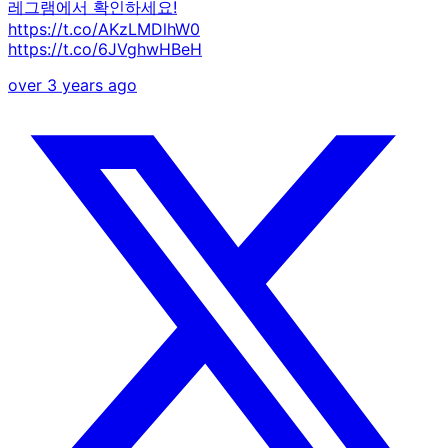
레그램에서 확인하세요!
https://t.co/AKzLMDlhW0
https://t.co/6JVghwHBeH
over 3 years ago