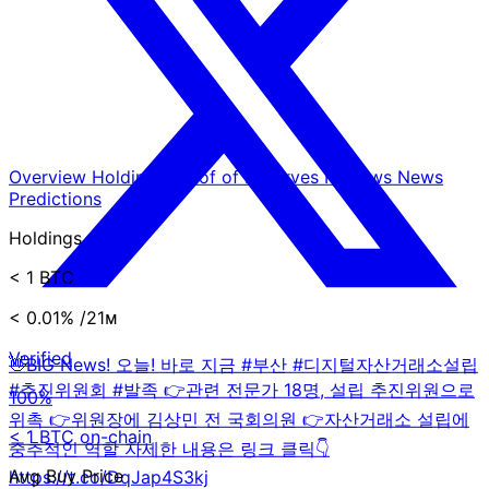
Overview
Holdings
Proof of Reserves
Reviews
News
Predictions
Holdings
< 1 BTC
< 0.01%
/21ᴍ
Verified
👋BIG News! 오늘! 바로 지금 #부산 #디지털자산거래소설립
#추진위원회 #발족 👉관련 전문가 18명, 설립 추진위원으로
100%
위촉 👉위원장에 김상민 전 국회의원 👉자산거래소 설립에
< 1 BTC on-chain
중추적인 역할 자세한 내용은 링크 클릭👇
Avg Buy Price
https://t.co/DqJap4S3kj