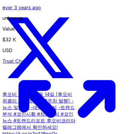
-
over 3 years ago
unknown
Value
$32 K
USD
Trust Chart
후오비 코리아 11월 14일 [후오비
위클리 리포트 11월 3주차 발행] -
뉴스 및 시황 -데이터분석 -트랜드
분석 #코인시황 #차트분석 #코인
뉴스 #트랜드리포트 후오비코리아
텔레그램에서 확인하세요!
https://t.co/n3oA1BnoQs