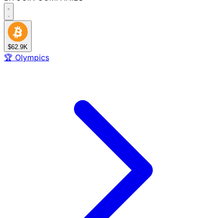
$62.9K
🏆
Olympics