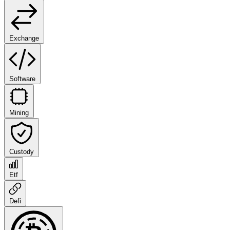
Exchange
Software
Mining
Custody
Etf
Defi