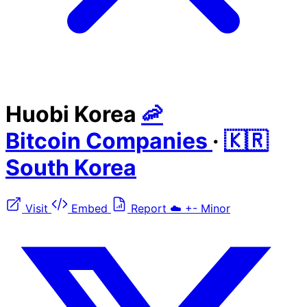
Huobi Korea
🦐
Bitcoin Companies
·
🇰🇷
South Korea
Visit
Embed
Report
☁️
+-
Minor